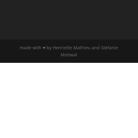
made with ♥ by Henriette Mathieu and Stefanie
Motiwal